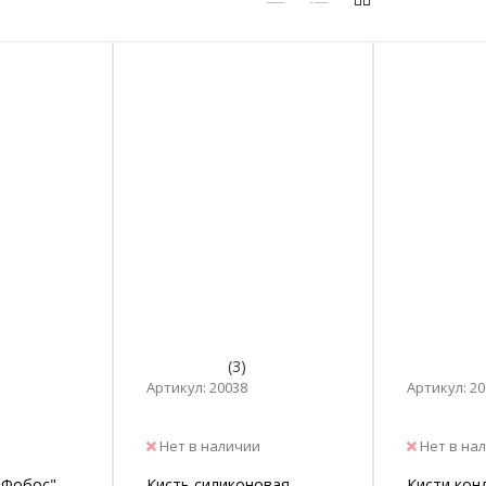
(3)
Артикул: 20038
Артикул: 2
Нет в наличии
Нет в на
"Фобос",
Кисть силиконовая
Кисти кон