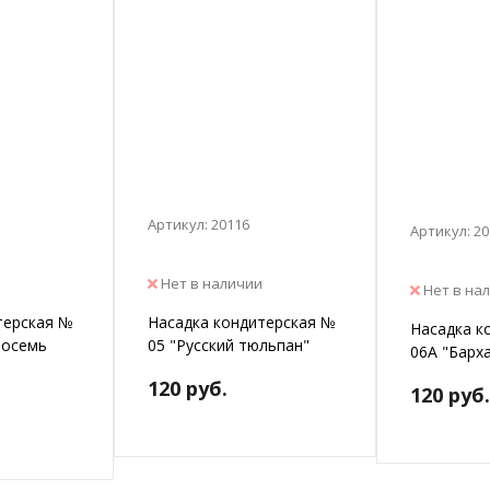
Артикул: 20116
Артикул: 2
Нет в наличии
Нет в на
терская №
Насадка кондитерская №
Насадка к
восемь
05 "Русский тюльпан"
06А "Барх
120 руб.
120 руб.