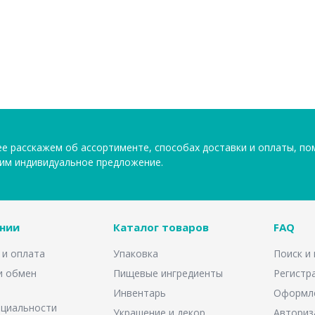
е расскажем об ассортименте, способах доставки и оплаты, п
им индивидуальное предложение.
нии
Каталог товаров
FAQ
 и оплата
Упаковка
Поиск и
и обмен
Пищевые ингредиенты
Регистр
Инвентарь
Оформле
циальности
Украшение и декор
Авториз