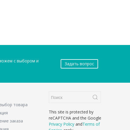
оможем с выбором и
Задать вопрос
 выбор товара
This site is protected by
ация
reCAPTCHA and the Google
ние заказа
Privacy Policy
and
Terms of
ация