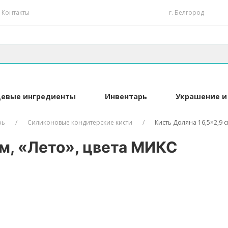
Контакты
г. Белгород
евые ингредиенты
Инвентарь
Украшение и
рь
Силиконовые кондитерские кисти
Кисть Доляна 16,5×2,9 с
см, «Лето», цвета МИКС