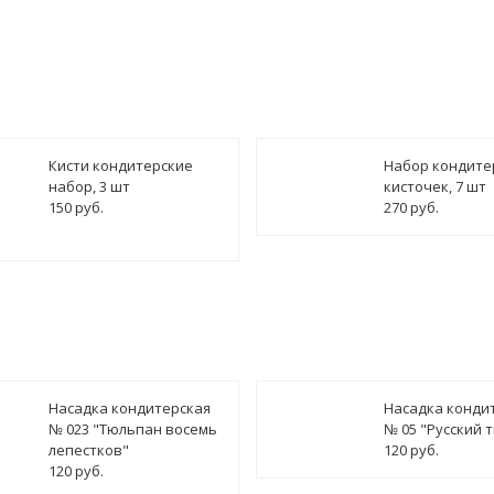
Кисти кондитерские
Набор кондите
набор, 3 шт
кисточек, 7 шт
150 руб.
270 руб.
Насадка кондитерская
Насадка конди
№ 023 "Тюльпан восемь
№ 05 "Русский 
лепестков"
120 руб.
120 руб.