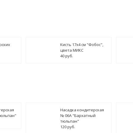
рских
Кисть 17х4 см "Фобос",
цвета МИКС
40 руб.
терская
Насадка кондитерская
тюльпан"
№ 06А "Бархатный
тюльпан"
120 руб.