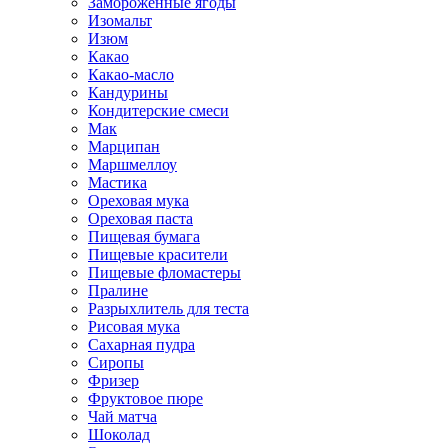
Замороженные ягоды
Изомальт
Изюм
Какао
Какао-масло
Кандурины
Кондитерские смеси
Мак
Марципан
Маршмеллоу
Мастика
Ореховая мука
Ореховая паста
Пищевая бумага
Пищевые красители
Пищевые фломастеры
Пралине
Разрыхлитель для теста
Рисовая мука
Сахарная пудра
Сиропы
Фризер
Фруктовое пюре
Чай матча
Шоколад