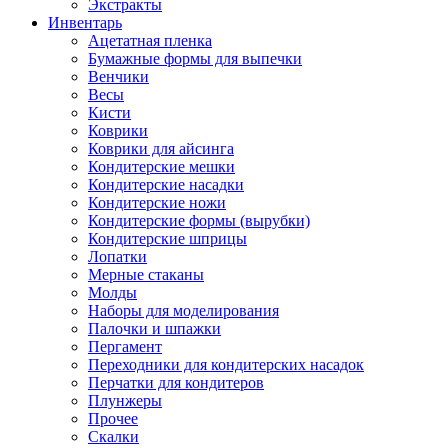
Экстракты
Инвентарь
Ацетатная пленка
Бумажные формы для выпечки
Венчики
Весы
Кисти
Коврики
Коврики для айсинга
Кондитерские мешки
Кондитерские насадки
Кондитерские ножи
Кондитерские формы (вырубки)
Кондитерские шприцы
Лопатки
Мерные стаканы
Молды
Наборы для моделирования
Палочки и шпажки
Пергамент
Переходники для кондитерских насадок
Перчатки для кондитеров
Плунжеры
Прочее
Скалки