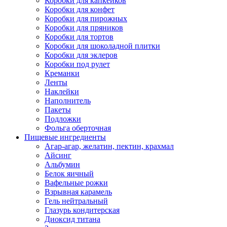
Коробки для капкейков
Коробки для конфет
Коробки для пирожных
Коробки для пряников
Коробки для тортов
Коробки для шоколадной плитки
Коробки для эклеров
Коробки под рулет
Креманки
Ленты
Наклейки
Наполнитель
Пакеты
Подложки
Фольга оберточная
Пищевые ингредиенты
Агар-агар, желатин, пектин, крахмал
Айсинг
Альбумин
Белок яичный
Вафельные рожки
Взрывная карамель
Гель нейтральный
Глазурь кондитерская
Диоксид титана