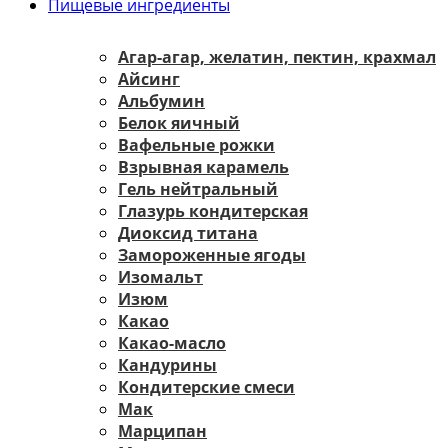
Пищевые ингредиенты
Агар-агар, желатин, пектин, крахмал
Айсинг
Альбумин
Белок яичный
Вафельные рожки
Взрывная карамель
Гель нейтральный
Глазурь кондитерская
Диоксид титана
Замороженные ягоды
Изомальт
Изюм
Какао
Какао-масло
Кандурины
Кондитерские смеси
Мак
Марципан