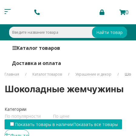
0
Найти товар
Каталог товаров
Доставка и оплата
Главная
Каталог товаров
Украшение и декор
Шоко
Шоколадные жемчужины
Категории
По популярности
По цене
Показать товары в наличии
Показать все товары
Фильтр