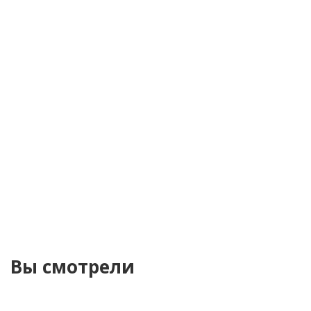
Телефон
*
Я согласен(а) на
обработку персональных
данных
Уведомить о поступлении
Вы смотрели