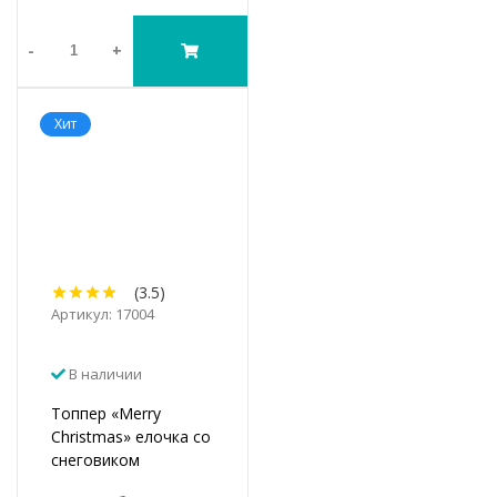
-
+
Хит
(3.5)
Артикул: 17004
В наличии
Топпер «Merry
Christmas» елочка со
снеговиком