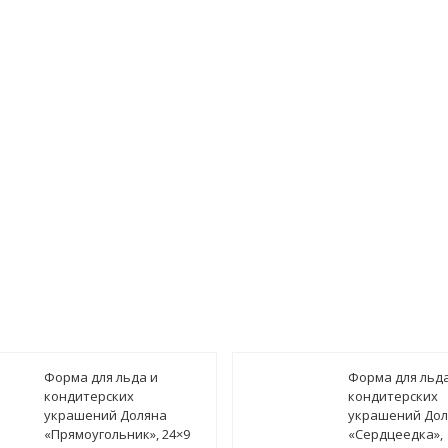
гласен(а) на
обработку персональных данных
ведомить о поступлении
Форма для льда и
Форма для льда
кондитерских
кондитерских
украшений Доляна
украшений Дол
«Прямоугольник», 24×9
«Сердцеедка»,