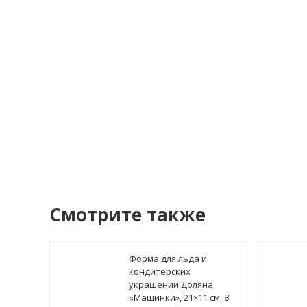
Я со
У
Смотрите также
Форма для льда и
кондитерских
украшений Доляна
«Машинки», 21×11 см, 8