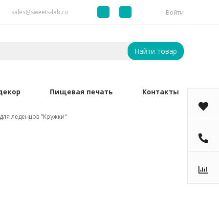
sales@sweets-lab.ru
Войти
Найти товар
декор
Пищевая печать
Контакты
для леденцов "Кружки"