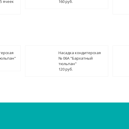
15 ячеек
160 руб.
терская
Насадка кондитерская
тюльпан"
№ 06А "Бархатный
тюльпан"
120 руб.