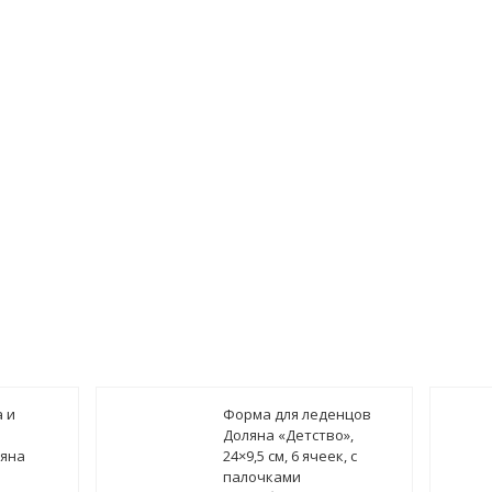
 и
Форма для леденцов
Доляна «Детство»,
яна
24×9,5 см, 6 ячеек, с
палочками