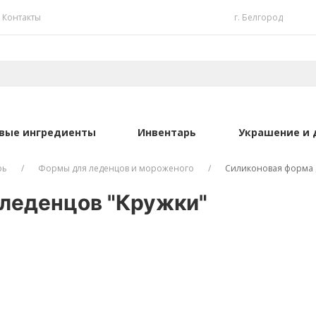
Контакты
г. Белгород
вые ингредиенты
Инвентарь
Украшение и 
рь
Формы для леденцов и мороженого
Силиконовая форма 
 леденцов "Кружки"