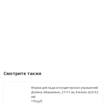
Я согласен(а) на
обработку персональных
данных
Уведомить о поступлении
Смотрите также
Форма для льда и кондитерских украшений
Доляна «Машинки», 21×11 см, 8 ячеек (4,3×3,5
см)
170 руб.