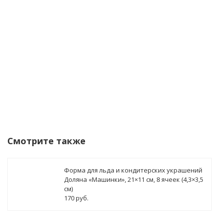
данных
Уведомить о поступлении
Смотрите также
Форма для льда и кондитерских украшений
Доляна «Машинки», 21×11 см, 8 ячеек (4,3×3,5
см)
170 руб.