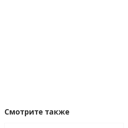
Телефон
*
Я согласен(а) на
обработку персональных
данных
Уведомить о поступлении
Смотрите также