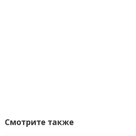
Телефон
*
Я согласен(а) на
обработку персональных
данных
Уведомить о поступлении
Смотрите также