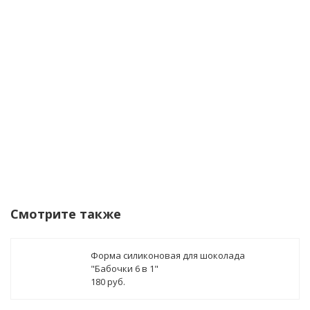
Я согласен(а) на
обработку персональных
данных
Уведомить о поступлении
Смотрите также
Форма силиконовая для шоколада
"Бабочки 6 в 1"
180 руб.