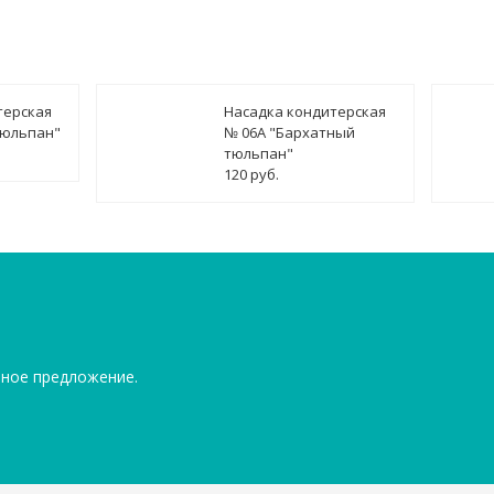
терская
Насадка кондитерская
тюльпан"
№ 06А "Бархатный
тюльпан"
120 руб.
ьное предложение.