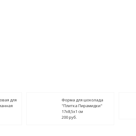
овая для
Форма для шоколада
манная
"Плитка Пирамидки"
17х8,5х1 см
200 руб.