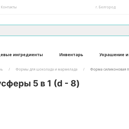
Контакты
г. Белгород
евые ингредиенты
Инвентарь
Украшение и
рь
Формы для шоколада и мармелада
Форма силиконовая пол
феры 5 в 1 (d - 8)