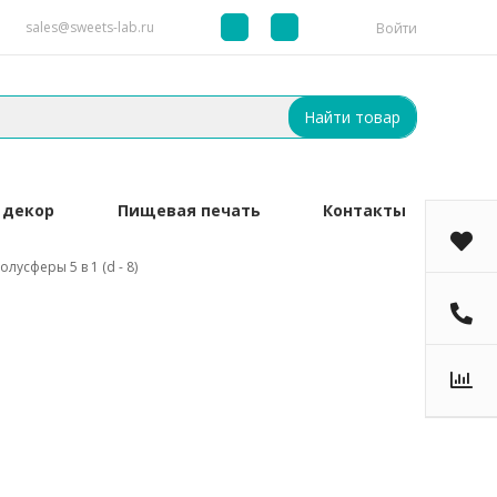
sales@sweets-lab.ru
Войти
Найти товар
 декор
Пищевая печать
Контакты
усферы 5 в 1 (d - 8)