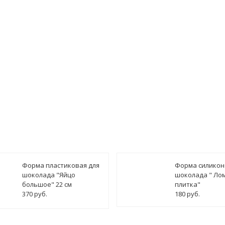
ведомить о поступлении
Форма пластиковая для
Форма силикон
шоколада "Яйцо
шоколада " Ло
большое" 22 см
плитка"
370 руб.
180 руб.