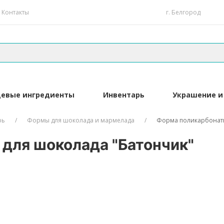
Контакты
г. Белгород
евые ингредиенты
Инвентарь
Украшение и
рь
Формы для шоколада и мармелада
Форма поликарбонатн
для шоколада "Батончик"