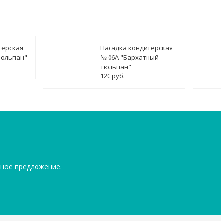
терская
Насадка кондитерская
тюльпан"
№ 06А "Бархатный
тюльпан"
120 руб.
ьное предложение.