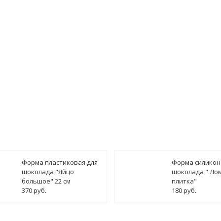
ведомить о поступлении
Форма пластиковая для
Форма силикон
шоколада "Яйцо
шоколада " Ло
большое" 22 см
плитка"
370 руб.
180 руб.