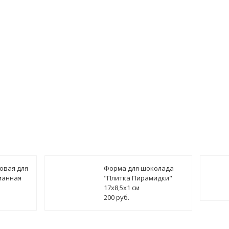
овая для
Форма для шоколада
манная
"Плитка Пирамидки"
17х8,5х1 см
200 руб.