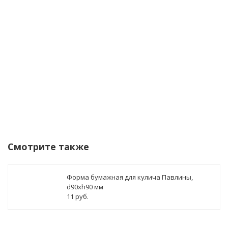
данных
Уведомить о поступлении
Смотрите также
Форма бумажная для кулича Павлины,
d90xh90 мм
11 руб.