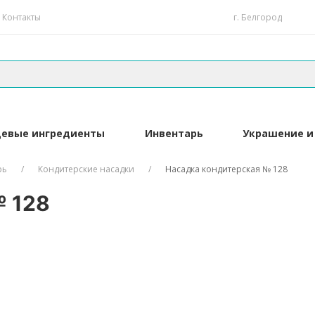
Контакты
г. Белгород
евые ингредиенты
Инвентарь
Украшение и
рь
Кондитерские насадки
Насадка кондитерская № 128
№ 128