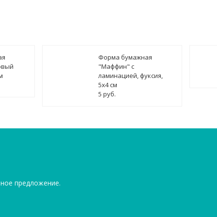
ая
Форма бумажная
овый
"Маффин" с
м
ламинацией, фуксия,
5х4 см
5 руб.
ьное предложение.