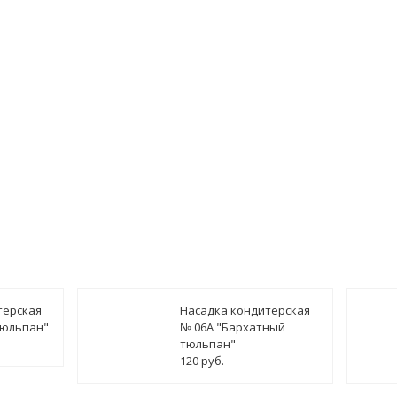
терская
Насадка кондитерская
тюльпан"
№ 06А "Бархатный
тюльпан"
120 руб.