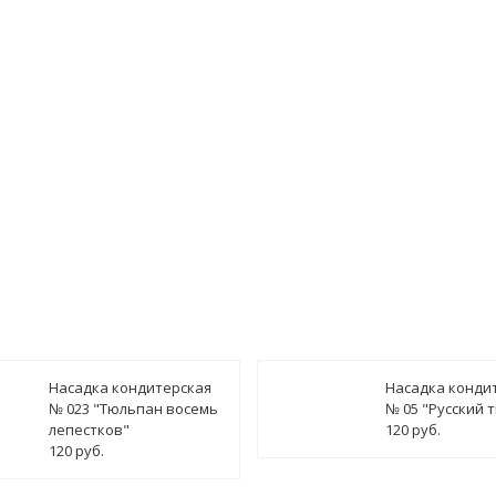
гласен(а) на
обработку персональных данных
ведомить о поступлении
Насадка кондитерская
Насадка конди
№ 023 "Тюльпан восемь
№ 05 "Русский 
лепестков"
120 руб.
120 руб.